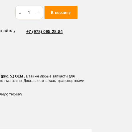
Количество
В корзину
товара
Фитинг
гидравлический
чняйте у
+7 (978) 095-28-84
1/2
мама-
мама
(рис.
5.)
(рис. 5.) OEM
, а так же любые запчасти для
рнет-магазине. Доставляем заказы транспортными
ичную технику