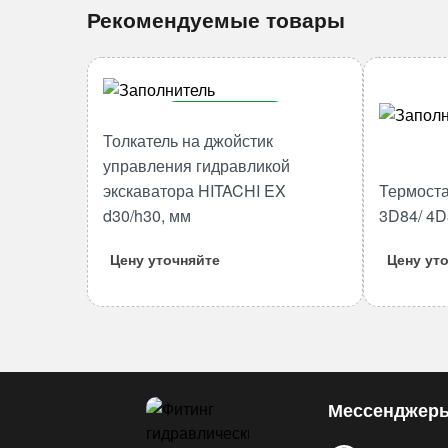
Рекомендуемые товары
В корзину
Толкатель на джойстик
Количество
управления гидравликой
товара
экскаватора HITACHI EX
Термоста
Толкатель
d30/h30, мм
3D84/ 4D
на
джойстик
Цену уточняйте
Цену ут
управления
гидравликой
экскаватора
HITACHI
EX
d30/h30,
Мессенджер
мм