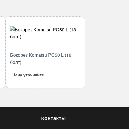
В корзину
Бокорез Komatsu PC50 L (18
Количество
товара
болт)
Бокорез
Цену уточняйте
Komatsu
PC50
L
(18
болт)
Контакты