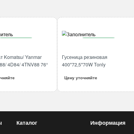
В корзину
В корзину
Количество
Количество
т Komatsu/ Yanmar
Гусеница резиновая
товара
товара
88/ 4D84/ 4TNV88 76°
400*72,5*70W Tonly
Термостат
Гусеница
Komatsu/
резиновая
очняйте
Цену уточняйте
Yanmar
400*72,5*70W
3D84/
Tonly
4D88/
4D84/
4TNV88
76°
ы
Каталог
Информация