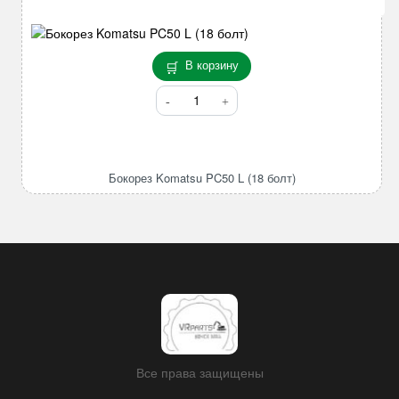
В корзину
Количество
товара
Бокорез
Komatsu
PC50
Бокорез Komatsu PC50 L (18 болт)
L
(18
болт)
Все права защищены