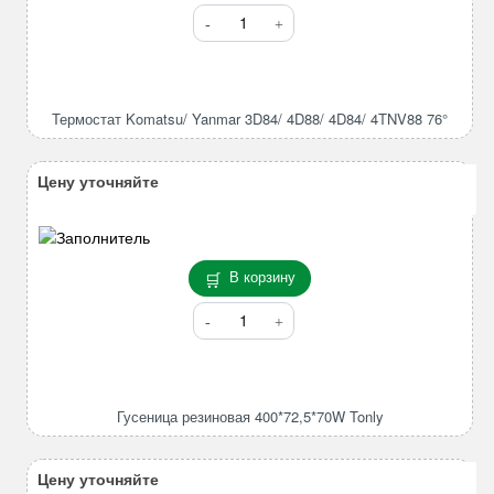
Количество
товара
Термостат
Komatsu/
Yanmar
Термостат Komatsu/ Yanmar 3D84/ 4D88/ 4D84/ 4TNV88 76°
3D84/
4D88/
4D84/
Цену уточняйте
4TNV88
76°
В корзину
Количество
товара
Гусеница
резиновая
400*72,5*70W
Гусеница резиновая 400*72,5*70W Tonly
Tonly
Цену уточняйте