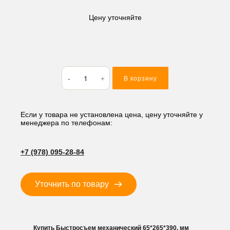
Цену уточняйте
Количество
В корзину
товара
Быстросъем
механический
65*265*390,
Если у товара не установлена цена, цену уточняйте у
менеджера по телефонам:
мм
+7 (978) 095-28-84
Уточнить по товару
Купить Быстросъем механический 65*265*390, мм