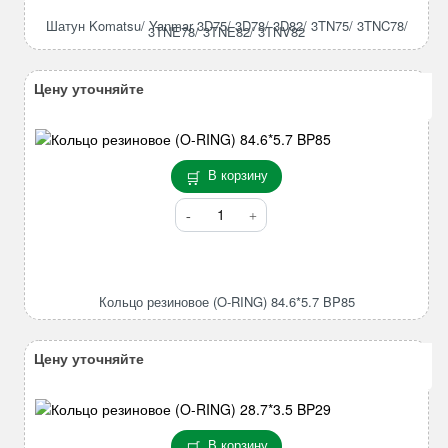
Yanmar
Шатун Komatsu/ Yanmar 3D75/ 3D78/ 3D82/ 3TN75/ 3TNC78/
3TNE78/ 3TNE82/ 3TNV82
3D75/
3D78/
3D82/
Цену уточняйте
3TN75/
3TNC78/
3TNE78/
3TNE82/
В корзину
3TNV82
Количество
товара
Кольцо
резиновое
(O-
Кольцо резиновое (O-RING) 84.6*5.7 BP85
RING)
84.6*5.7
BP85
Цену уточняйте
В корзину