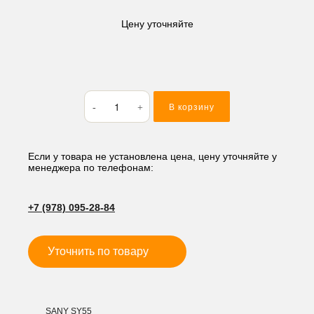
Цену уточняйте
Количество
В корзину
товара
Быстросъем
механический
45*168*230,
Если у товара не установлена цена, цену уточняйте у
менеджера по телефонам:
мм
JTF
+7 (978) 095-28-84
Уточнить по товару
SANY SY55