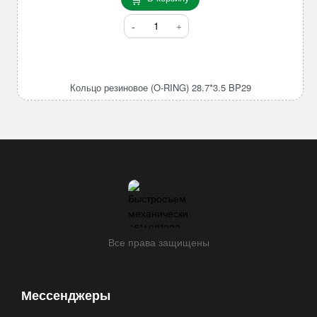
Количество
товара
Кольцо
резиновое
(O-
Кольцо резиновое (O-RING) 28.7*3.5 BP29
RING)
28.7*3.5
BP29
Все права защищены
Мессенджеры