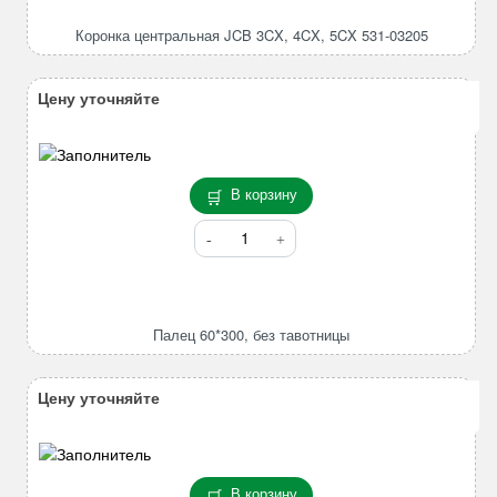
центральная
JCB
Коронка центральная JCB 3CX, 4CX, 5CX 531-03205
3CX,
4CX,
5CX
Цену уточняйте
531-
03205
В корзину
Количество
товара
Палец
60*300,
без
Палец 60*300, без тавотницы
тавотницы
Цену уточняйте
В корзину