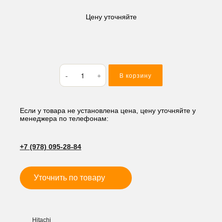
Цену уточняйте
Количество
В корзину
товара
Быстросъем
механический
40*140*185,
Если у товара не установлена цена, цену уточняйте у
менеджера по телефонам:
мм
JTF
+7 (978) 095-28-84
Уточнить по товару
Hitachi