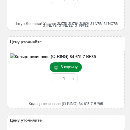
товара
Шатун
Komatsu/
Yanmar
Шатун Komatsu/ Yanmar 3D75/ 3D78/ 3D82/ 3TN75/ 3TNC78/
3TNE78/ 3TNE82/ 3TNV82
3D75/
3D78/
3D82/
Цену уточняйте
3TN75/
3TNC78/
3TNE78/
3TNE82/
В корзину
3TNV82
Количество
товара
Кольцо
резиновое
(O-
Кольцо резиновое (O-RING) 84.6*5.7 BP85
RING)
84.6*5.7
BP85
Цену уточняйте