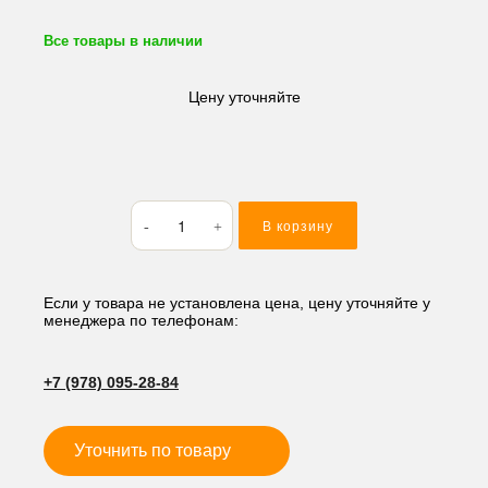
Все товары в наличии
Цену уточняйте
Количество
В корзину
товара
Быстросъем
гидравлический
SANY
Если у товара не установлена цена, цену уточняйте у
менеджера по телефонам:
60/65*235*380,
мм
JTF
+7 (978) 095-28-84
24V
Уточнить по товару