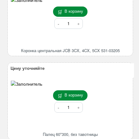
В корзину
Количество
товара
Коронка
центральная
JCB
Коронка центральная JCB 3CX, 4CX, 5CX 531-03205
3CX,
4CX,
5CX
Цену уточняйте
531-
03205
В корзину
Количество
товара
Палец
60*300,
без
Палец 60*300, без тавотницы
тавотницы