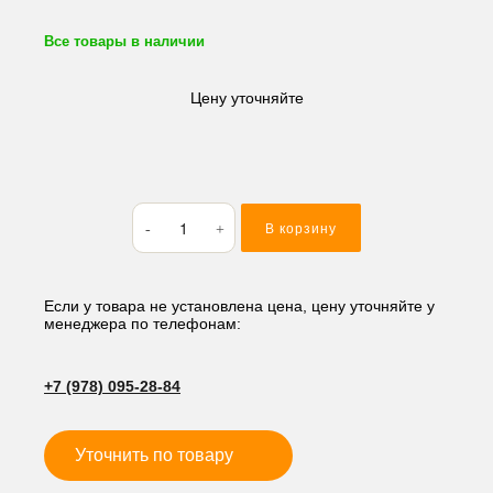
Все товары в наличии
Цену уточняйте
Количество
В корзину
товара
Быстросъем
гидравлический
DOOSAN
Если у товара не установлена цена, цену уточняйте у
менеджера по телефонам:
80*335*465,
мм
JTF
+7 (978) 095-28-84
24V
Уточнить по товару