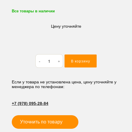
Все товары в наличии
Цену уточняйте
Количество
В корзину
товара
Быстросъем
гидравлический
DOOSAN
Если у товара не установлена цена, цену уточняйте у
менеджера по телефонам:
65*260*409,
мм
JTF
+7 (978) 095-28-84
24V
Уточнить по товару