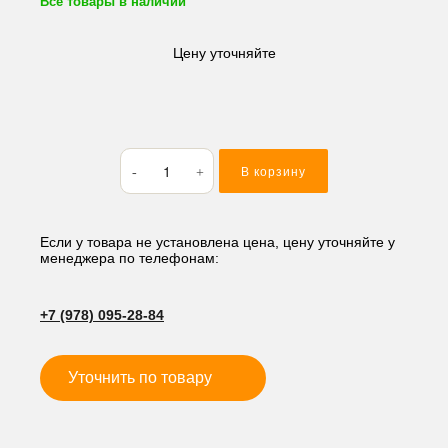
Все товары в наличии
Цену уточняйте
Количество
В корзину
товара
Быстросъем
гидравлический
CAT
Если у товара не установлена цена, цену уточняйте у
менеджера по телефонам:
60/65*221*407,
мм
JTF
+7 (978) 095-28-84
24V
Уточнить по товару