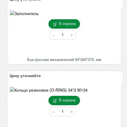
В корзину
Количество
товара
Быстросъем
механический
60*260*375,
Быстросъем механический 60*260*375, мм
мм
Цену уточняйте
В корзину
Количество
товара
Кольцо