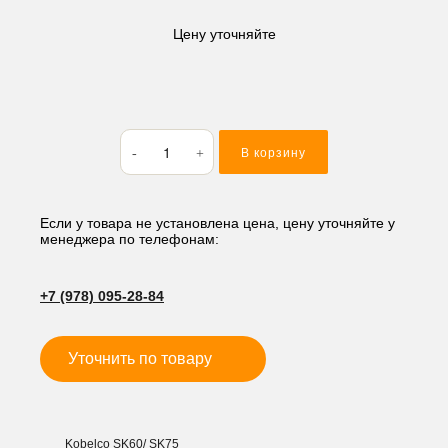
Цену уточняйте
Количество
В корзину
товара
Быстросъем
гидравлический
50*180*290,
Если у товара не установлена цена, цену уточняйте у
менеджера по телефонам:
мм
24V
JTF
+7 (978) 095-28-84
Уточнить по товару
Kobelco SK60/ SK75