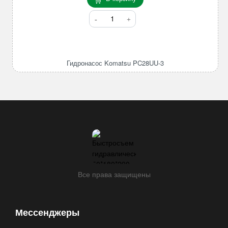
Количество
товара
Гидронасос
Komatsu
PC28UU-
Гидронасос Komatsu PC28UU-3
3
Все права защищены
Мессенджеры