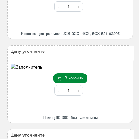
Количество
товара
Коронка
центральная
JCB
Коронка центральная JCB 3CX, 4CX, 5CX 531-03205
3CX,
4CX,
5CX
Цену уточняйте
531-
03205
В корзину
Количество
товара
Палец
60*300,
без
Палец 60*300, без тавотницы
тавотницы
Цену уточняйте