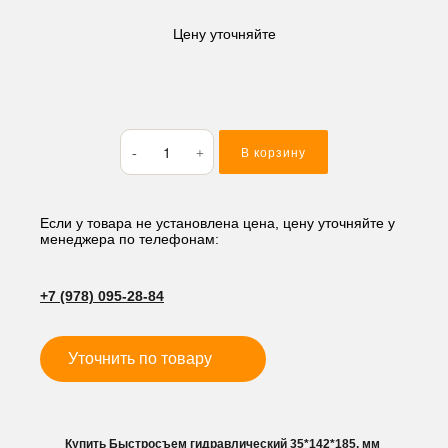
Цену уточняйте
Количество
В корзину
товара
Быстросъем
гидравлический
35*142*185,
Если у товара не установлена цена, цену уточняйте у
менеджера по телефонам:
мм
+7 (978) 095-28-84
Уточнить по товару
Купить Быстросъем гидравлический 35*142*185, мм