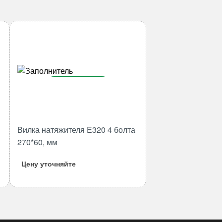
В корзину
Количество
товара
Вилка
Вилка натяжителя E320 4 болта
натяжителя
270*60, мм
E320
4
Цену уточняйте
болта
270*60,
мм