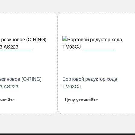
В корзину
В корзину
Количество
Количество
товара
товара
езиновое (O-RING)
Бортовой редуктор хода
Кольцо
Бортовой
53 AS223
TM03CJ
резиновое
редуктор
(O-
хода
очняйте
Цену уточняйте
RING)
TM03CJ
40.87*3.53
AS223