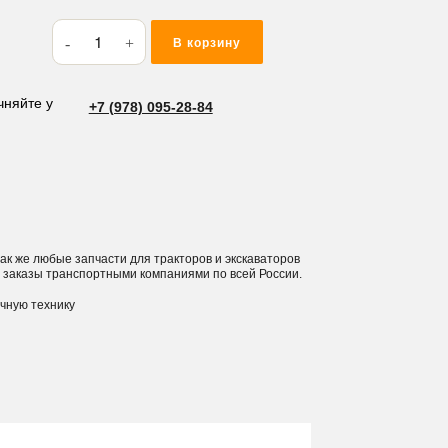
Количество
В корзину
товара
Бокорез
JBT
чняйте у
+7 (978) 095-28-84
L
(Kubota)
FIORM
 так же любые запчасти для тракторов и экскаваторов
 заказы транспортными компаниями по всей России.
ичную технику