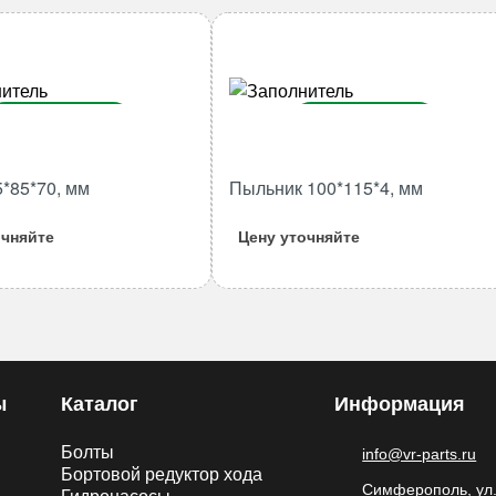
В корзину
В корзину
Количество
Количество
5*85*70, мм
Пыльник 100*115*4, мм
товара
товара
Втулка
Пыльник
очняйте
Цену уточняйте
75*85*70,
100*115*4,
мм
мм
ы
Каталог
Информация
Болты
info@vr-parts.ru
Бортовой редуктор хода
Симферополь, ул.