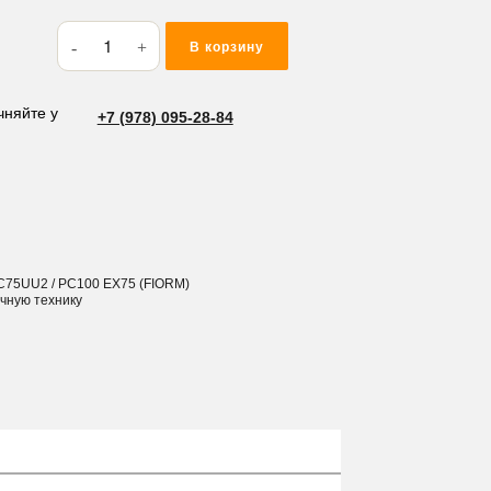
Количество
В корзину
товара
Адаптер
KOMATSU
чняйте у
+7 (978) 095-28-84
PC75/
PC60/
PC78
/
PC100
FIORM
PC75UU2 / PC100 EX75 (FIORM)
(AD100)
ичную технику