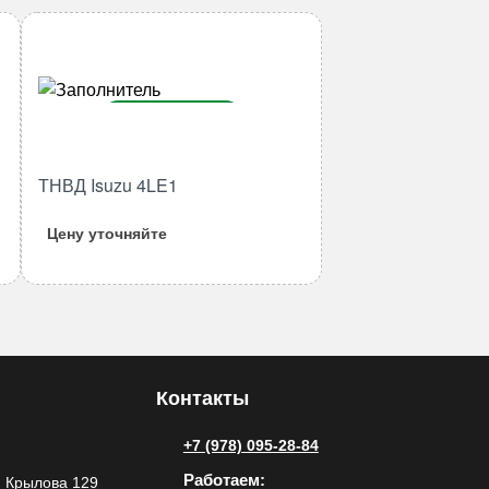
В корзину
Количество
ТНВД Isuzu 4LE1
товара
ТНВД
Цену уточняйте
Isuzu
4LE1
Контакты
+7 (978) 095-28-84
Работаем:
 Крылова 129