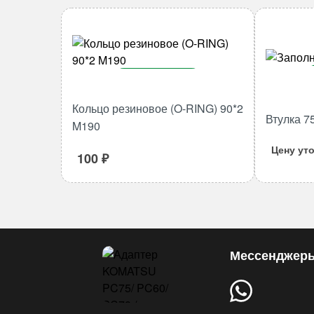
В корзину
Количество
Кольцо резиновое (O-RING) 90*2
Втулка 7
товара
M190
Кольцо
Цену ут
резиновое
100
₽
(O-
RING)
90*2
M190
Мессенджер