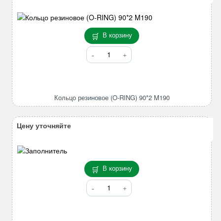
В корзину
Количество
товара
Кольцо
резиновое
(O-
Кольцо резиновое (O-RING) 90*2 M190
RING)
90*2
M190
Цену уточняйте
В корзину
Количество
товара
Втулка
75*85*70,