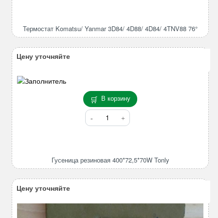
Термостат
Komatsu/
Yanmar
Термостат Komatsu/ Yanmar 3D84/ 4D88/ 4D84/ 4TNV88 76°
3D84/
4D88/
4D84/
Цену уточняйте
4TNV88
76°
В корзину
Количество
товара
Гусеница
резиновая
400*72,5*70W
Гусеница резиновая 400*72,5*70W Tonly
Tonly
Цену уточняйте